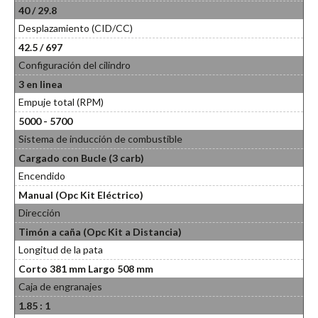
40 / 29.8
Desplazamiento (CID/CC)
42.5 / 697
Configuración del cilindro
3 en linea
Empuje total (RPM)
5000 - 5700
Sistema de inducción de combustible
Cargado con Bucle (3 carb)
Encendido
Manual (Opc Kit Eléctrico)
Dirección
Timón a caña (Opc Kit a Distancia)
Longitud de la pata
Corto 381 mm Largo 508 mm
Caja de engranajes
1.85 : 1