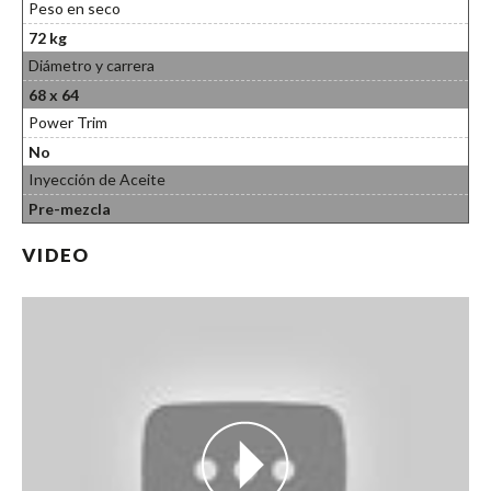
Peso en seco
72 kg
Diámetro y carrera
68 x 64
Power Trim
No
Inyección de Aceite
Pre-mezcla
VIDEO