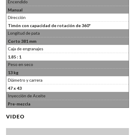
Encendido
Manual
Dirección
Timón con capacidad de rotación de 360º
Longitud de pata
Corto 381 mm
Caja de engranajes
1.85 : 1
Peso en seco
13 kg
Diámetro y carrera
47 x 43
Inyección de Aceite
Pre-mezcla
VIDEO