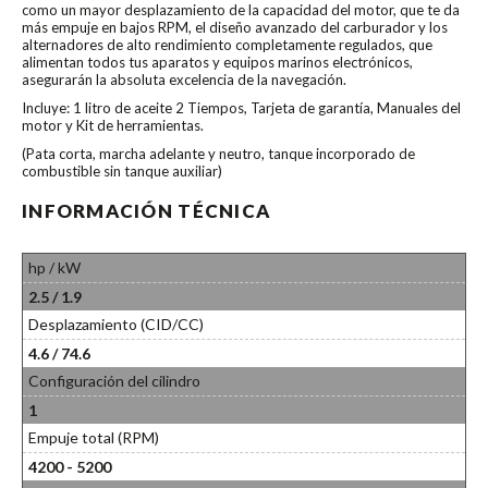
como un mayor desplazamiento de la capacidad del motor, que te da
más empuje en bajos RPM, el diseño avanzado del carburador y los
alternadores de alto rendimiento completamente regulados, que
alimentan todos tus aparatos y equipos marinos electrónicos,
asegurarán la absoluta excelencia de la navegación.
Incluye: 1 litro de aceite 2 Tiempos, Tarjeta de garantía, Manuales del
motor y Kit de herramientas.
(Pata corta, marcha adelante y neutro, tanque incorporado de
combustible sin tanque auxiliar)
INFORMACIÓN TÉCNICA
hp / kW
2.5 / 1.9
Desplazamiento (CID/CC)
4.6 / 74.6
Configuración del cilindro
1
Empuje total (RPM)
4200 - 5200