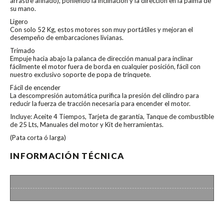
arrastre afinado), poniendo la inclinación y la dirección en la palma de
su mano.
Ligero
Con solo 52 Kg, estos motores son muy portátiles y mejoran el
desempeño de embarcaciones livianas.
Trimado
Empuje hacia abajo la palanca de dirección manual para inclinar
fácilmente el motor fuera de borda en cualquier posición, fácil con
nuestro exclusivo soporte de popa de trinquete.
Fácil de encender
La descompresión automática purifica la presión del cilindro para
reducir la fuerza de tracción necesaria para encender el motor.
Incluye: Aceite 4 Tiempos, Tarjeta de garantía, Tanque de combustible
de 25 Lts, Manuales del motor y Kit de herramientas.
(Pata corta ó larga)
INFORMACIÓN TÉCNICA