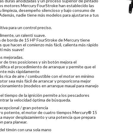
pas duras anodizadas y un proceso superior de pintado
os motores Mercury FourStroke han establecido las
u limpieza, desempeño silencioso y bajo consumo de
Además, nadie tiene más modelos para ajustarse a tus
tiva para un control preciso.
lmente, un ralentí suave.
a de borda de 15 HP FourStroke de Mercury tiene
s que hacen el comienzo más fácil, calienta más rápido
ntí más suave!
as mejoradas.
 de tres posiciones y sin botón mejora el
plifica el procedimiento de arranque y permite que el
iente más rápidamente
s rica de aire / combustible con el motor en mínimo
otor sea más fácil de arrancar y proporicona mejor
ncionamiento (modelos en arranque maual para manejo
el tiempo de la ignición permite a los pescadores
ntrar la velocidad óptima de búsqueda.
xcepcional / gran potencia
o potente, el motor de cuatro tiempos Mercury® 15
a mayor desplazamiento y una potencia que prepara
n para planear.
 del timón con una sola mano