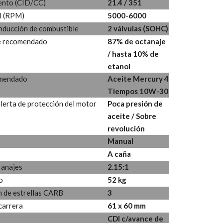
ento (CID/CC)
21.4 / 351
l (RPM)
5000-6000
inducción de combustible
2 válvulas (SOHC)
e recomendado
87% de octanaje
/ hasta 10% de
etanol
omendado
Aceite Mercury 4
Tiempos 10W-30
lerta de protección del motor
Poca presión de
aceite / Sobre
revolución
Manual
A caña
ranajes
2.15:1
o
52 kg
n de estrellas CARB
3
carrera
61 x 60 mm
CDI c/avance de