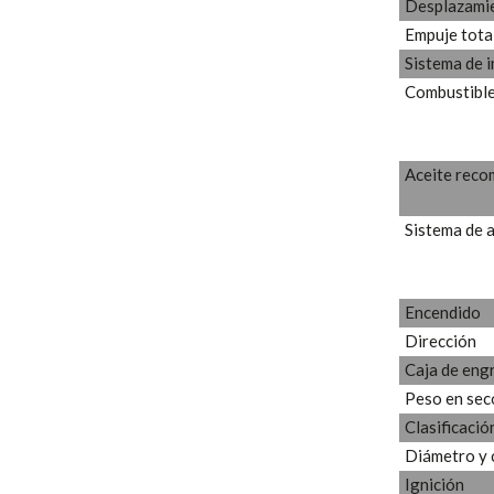
Desplazami
Empuje tota
Sistema de 
Combustibl
Aceite rec
Sistema de a
Encendido
Dirección
Caja de eng
Peso en sec
Clasificació
Diámetro y 
Ignición