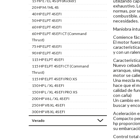
utilizando ca
15 HP E / EL 4S (ProKicker)
exhaustivo. L
20 HP M / ML 4S
normas, por s
40 HP ELPT 4S EFI
combustible. 
50 HP ELPT 4S EFI
necesidades.
60 HP ELPT 4S EFI
Maniobra intui
60 HP ELPT 4S EFI CT (Command
Comience fáci
Thrust)
El motor fuer
75 HP ELPT 4S EFI
característica
y con un rale
90 HP ELPT 4S EFI
115 HP ELPT 4S EFI
Característic
Nuevo cebador
115 HP ELPT 4S EFI CT (Command
arranque, sim
Thrust)
motor se cal
115 HP ELPT 4S EFI PRO XS
Una mezcla má
hace que el m
150 HP L / XL 4S EFI
calidad de fu
150 HP L / XL 4S EFI PRO XS
con caña)
200 HP V6 L / XL 4S EFI
Un cambio en 
buscar y enco
250 HP V8 XL 4S EFI
300 HP V8 XL 4S EFI
Aceleración e
Compacto per
Verado
hp proporcion
su embarcació
Control total