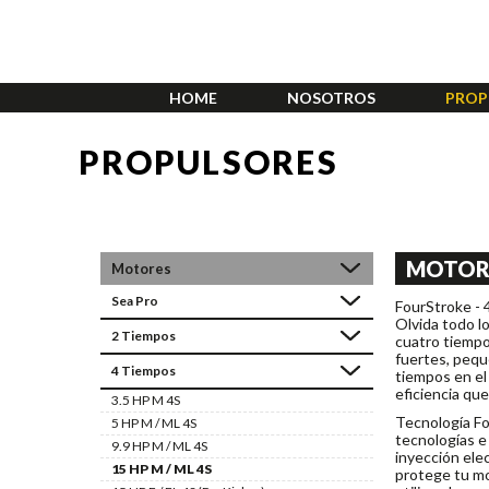
HOME
NOSOTROS
PROP
PROPULSORES
MOTOR
Motores
Sea Pro
FourStroke -
Olvida todo l
2 Tiempos
cuatro tiempo
fuertes, pequ
4 Tiempos
tiempos en el
eficiencia que
3.5 HP M 4S
Tecnología Fo
5 HP M / ML 4S
tecnologías e 
9.9 HP M / ML 4S
inyección ele
15 HP M / ML 4S
protege tu mo