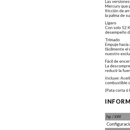
Las versiones
Mercury que p
fricción de ar
la palma de s
Ligero
Con solo 52 K
desempeño de
Trimado
Empuje hacia a
fácilmente el 
nuestro exclu
Fácil de ence
La descompresi
reducir la fue
Incluye: Acei
combustible d
(Pata corta ó 
INFORM
hp / kW
Configuració