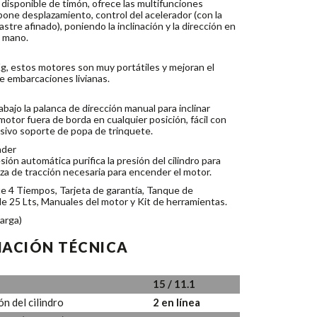
 disponible de timón, ofrece las multifunciones
one desplazamiento, control del acelerador (con la
rastre afinado), poniendo la inclinación y la dirección en
u mano.
g, estos motores son muy portátiles y mejoran el
 embarcaciones livianas.
bajo la palanca de dirección manual para inclinar
motor fuera de borda en cualquier posición, fácil con
sivo soporte de popa de trinquete.
nder
ón automática purifica la presión del cilindro para
rza de tracción necesaria para encender el motor.
te 4 Tiempos, Tarjeta de garantía, Tanque de
e 25 Lts, Manuales del motor y Kit de herramientas.
larga)
ACIÓN TÉCNICA
15 / 11.1
n del cilindro
2 en línea