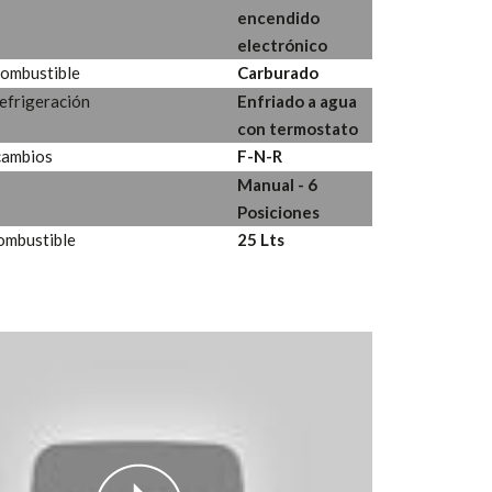
encendido
electrónico
combustible
Carburado
refrigeración
Enfriado a agua
con termostato
cambios
F-N-R
Manual - 6
Posiciones
ombustible
25 Lts