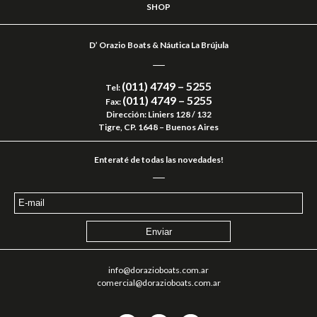
SHOP
D’ Orazio Boats & Náutica La Brújula
(011) 4749 – 5255
Tel:
(011) 4749 – 5255
Fax:
Dirección: Liniers 128 / 132
Tigre, CP. 1648 – Buenos Aires
Enteraté de todas las novedades!
info@dorazioboats.com.ar
comercial@dorazioboats.com.ar