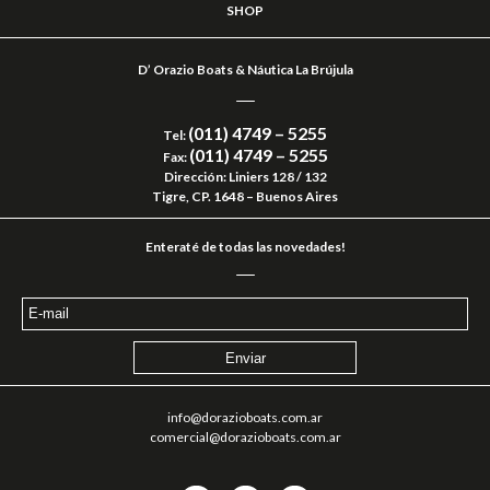
SHOP
D’ Orazio Boats & Náutica La Brújula
(011) 4749 – 5255
Tel:
(011) 4749 – 5255
Fax:
Dirección: Liniers 128 / 132
Tigre, CP. 1648 – Buenos Aires
Enteraté de todas las novedades!
info@dorazioboats.com.ar
comercial@dorazioboats.com.ar