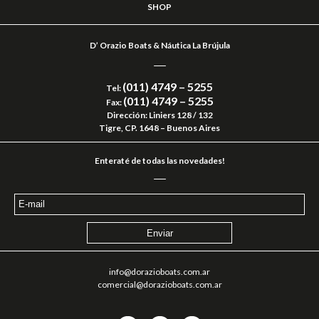
SHOP
D’ Orazio Boats & Náutica La Brújula
(011) 4749 – 5255
Tel:
(011) 4749 – 5255
Fax:
Dirección: Liniers 128 / 132
Tigre, CP. 1648 – Buenos Aires
Enteraté de todas las novedades!
info@dorazioboats.com.ar
comercial@dorazioboats.com.ar