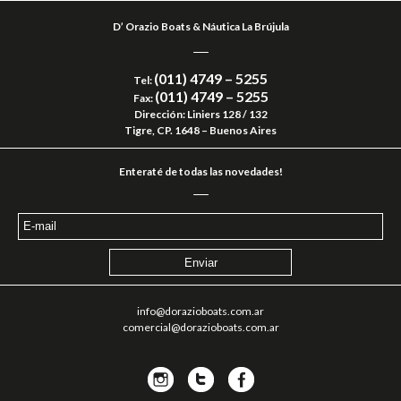
D’ Orazio Boats & Náutica La Brújula
(011) 4749 – 5255
Tel:
(011) 4749 – 5255
Fax:
Dirección: Liniers 128 / 132
Tigre, CP. 1648 – Buenos Aires
Enteraté de todas las novedades!
info@dorazioboats.com.ar
comercial@dorazioboats.com.ar