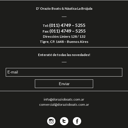
D’ Orazio Boats & Náutica La Brújula
(011) 4749 – 5255
Tel:
(011) 4749 – 5255
Fax:
Dirección: Liniers 128 / 132
Tigre, CP. 1648 – Buenos Aires
Enteraté de todas las novedades!
info@dorazioboats.com.ar
comercial@dorazioboats.com.ar